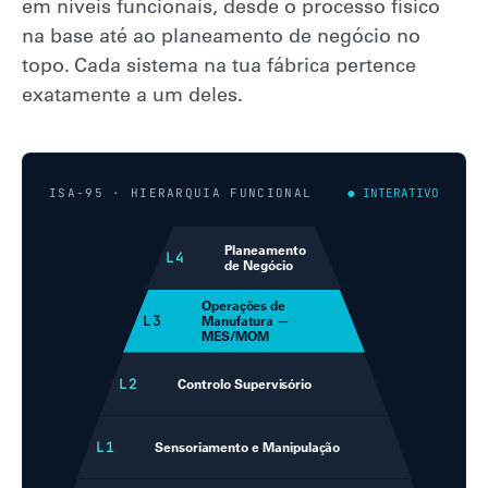
em níveis funcionais, desde o processo físico
na base até ao planeamento de negócio no
topo. Cada sistema na tua fábrica pertence
exatamente a um deles.
ISA-95 · HIERARQUIA FUNCIONAL
● INTERATIVO
Planeamento
L4
de Negócio
Operações de
L3
Manufatura —
MES/MOM
L2
Controlo Supervisório
L1
Sensoriamento e Manipulação