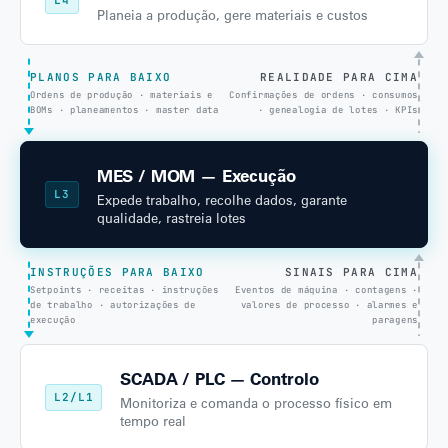
Planeia a produção, gere materiais e custos
PLANOS PARA BAIXO
REALIDADE PARA CIMA
Ordens de produção · materiais e
Confirmações de ordens · consumos
BOMs · planeamentos · master data
· genealogia de lotes · KPIs
MES / MOM — Execução
L3
Expede trabalho, recolhe dados, garante
qualidade, rastreia lotes
INSTRUÇÕES PARA BAIXO
SINAIS PARA CIMA
Setpoints · receitas · instruções
Eventos de máquina · contagens ·
de trabalho · autorizações de
valores de processo · alarmes e
execução
paragens
SCADA / PLC — Controlo
L2/L1
Monitoriza e comanda o processo físico em
tempo real