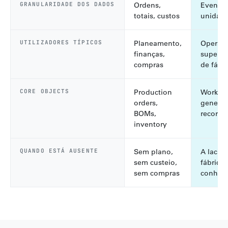
GRANULARIDADE DOS DADOS
Ordens,
Eventos,
totais, custos
unidade
UTILIZADORES TÍPICOS
Planeamento,
Operado
finanças,
supervi
compras
de fábri
CORE OBJECTS
Production
Work or
orders,
genealo
BOMs,
records
inventory
QUANDO ESTÁ AUSENTE
Sem plano,
A lacun
sem custeio,
fábrica:
sem compras
conheci