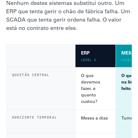
Nenhum destes sistemas substitui outro. Um
ERP que tenta gerir o chão de fábrica falha. Um
SCADA que tenta gerir ordens falha. O valor
está no contrato entre eles.
ERP
MES /
LEVEL 4
LEVEL 3
QUESTÃO CENTRAL
O que
O que e
devemos
na linh
fazer, e
feito c
quanto
custou?
HORIZONTE TEMPORAL
Meses a dias
Turnos 