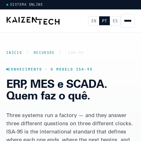
SISTEMA ONLINE
EN
PT
ES
INÍCIO
/
RECURSOS
/
ISA-95
CONHECIMENTO · O MODELO ISA-95
ERP, MES e SCADA.
Quem faz o quê.
Three systems run a factory — and they answer
three different questions on three different clocks.
ISA-95 is the international standard that defines
where each one ends, where the next begins, and