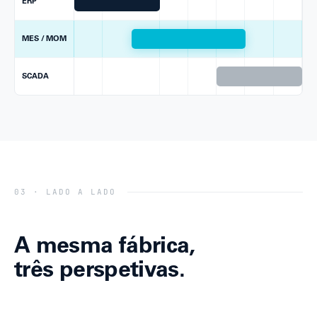
ERP
MES / MOM
SCADA
03 · LADO A LADO
A mesma fábrica,
três perspetivas.