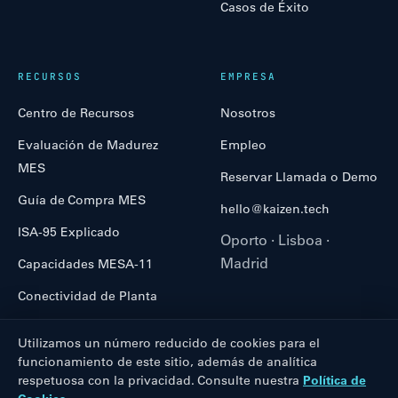
Casos de Éxito
RECURSOS
EMPRESA
Centro de Recursos
Nosotros
Evaluación de Madurez
Empleo
MES
Reservar Llamada o Demo
Guía de Compra MES
hello@kaizen.tech
ISA-95 Explicado
Oporto · Lisboa ·
Madrid
Capacidades MESA-11
Conectividad de Planta
Utilizamos un número reducido de cookies para el
funcionamiento de este sitio, además de analítica
respetuosa con la privacidad. Consulte nuestra
Política de
COFINANCIADO POR