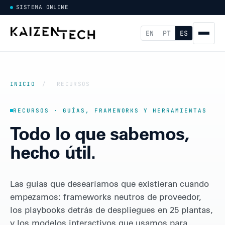
SISTEMA ONLINE
EN
PT
ES
INICIO
/
RECURSOS
RECURSOS · GUÍAS, FRAMEWORKS Y HERRAMIENTAS
Todo lo que sabemos,
hecho útil.
Las guías que desearíamos que existieran cuando
empezamos: frameworks neutros de proveedor,
los playbooks detrás de despliegues en 25 plantas,
y los modelos interactivos que usamos para